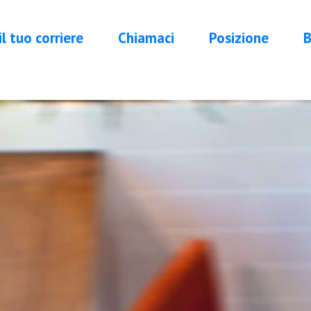
 il tuo corriere
Chiamaci
Posizione
B