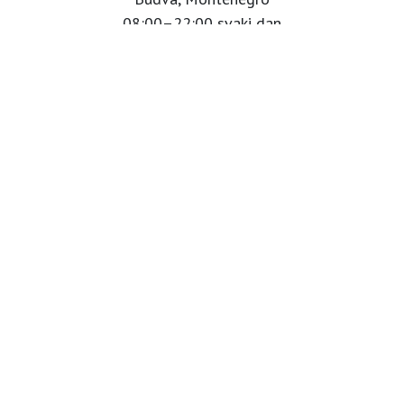
08:00–22:00 svaki dan
Info tel:
+382 69 122 000
Babaluu Instagram
Website by Minmedia