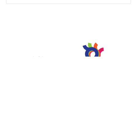
Babaluu Bar & Ristorante
53 Mediteranska, TQ Plaza
Budva, Montenegro
08:00–22:00 svaki dan