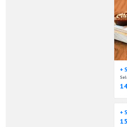
+ 
Sel
1
+ 
1