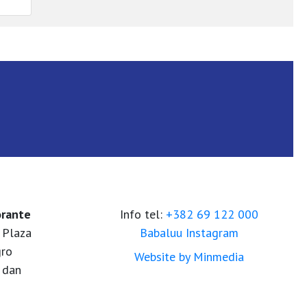
orante
Info tel:
+382 69 122 000
 Plaza
Babaluu Instagram
gro
Website by Minmedia
 dan