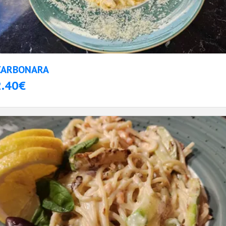
CARBONARA
2.40€