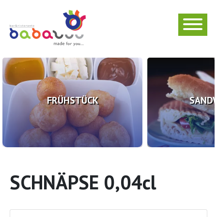
FRÜHSTÜCK
SAND
SCHNÄPSE 0,04cl