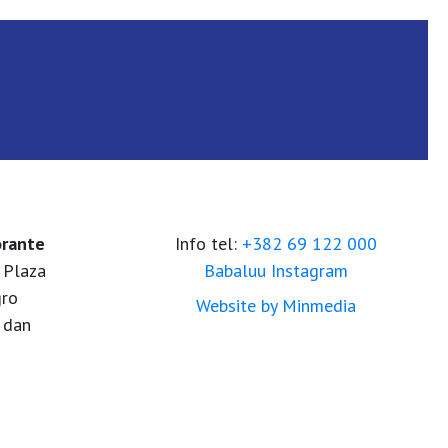
orante
Info tel:
+382 69 122 000
 Plaza
Babaluu Instagram
gro
Website by Minmedia
 dan