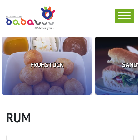
FRÜHSTÜCK
SAND
RUM