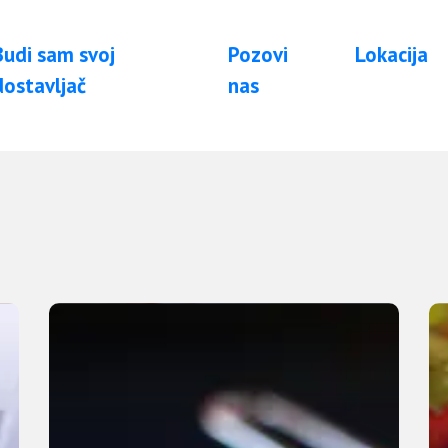
Budi sam svoj
Pozovi
Lokacija
dostavljač
nas