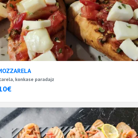
MOZZARELA
arela, konkase paradajz
10€