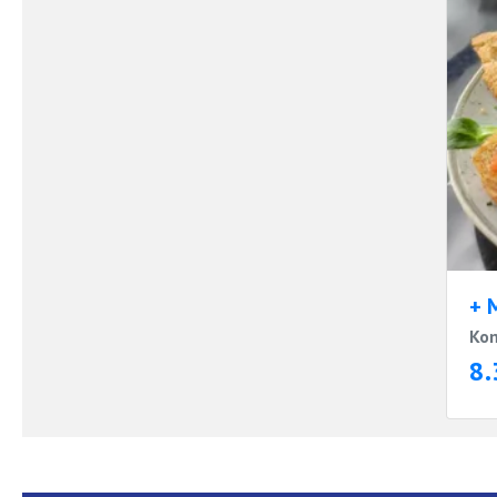
+ 
Kom
8.