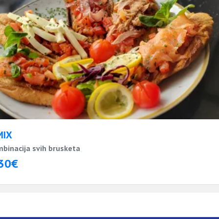
MIX
binacija svih brusketa
30€