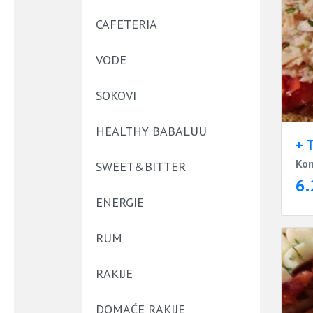
CAFETERIA
VODE
SOKOVI
HEALTHY BABALUU
+ 
Kon
SWEET&BITTER
6.
ENERGIE
RUM
RAKIJE
DOMAĆE RAKIJE