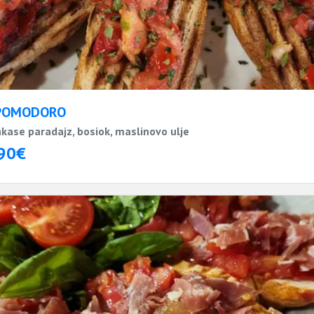
POMODORO
kase paradajz, bosiok, maslinovo ulje
90€