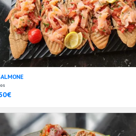
SALMONE
sos
50€