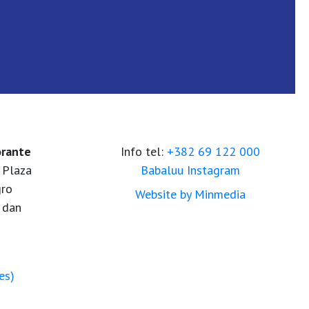
orante
Info tel:
+382 69 122 000
 Plaza
Babaluu Instagram
gro
Website by Minmedia
 dan
es)