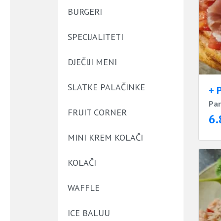
BURGERI
SPECIJALITETI
DJEČIJI MENI
SLATKE PALAČINKE
+ 
Par
FRUIT CORNER
6.
MINI KREM KOLAČI
KOLAČI
WAFFLE
ICE BALUU