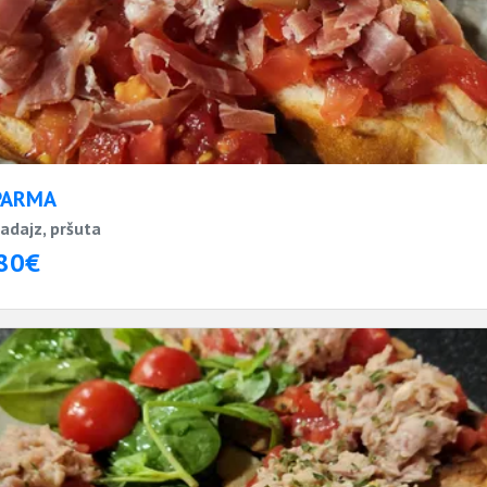
PARMA
adajz, pršuta
80€