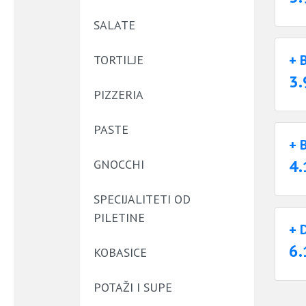
SALATE
+ 
TORTILJE
3.
PIZZERIA
PASTE
+ 
4.
GNOCCHI
SPECIJALITETI OD
PILETINE
+ 
6.
KOBASICE
POTAŽI I SUPE