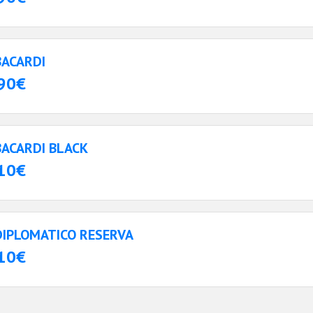
BACARDI
90€
BACARDI BLACK
10€
DIPLOMATICO RESERVA
10€