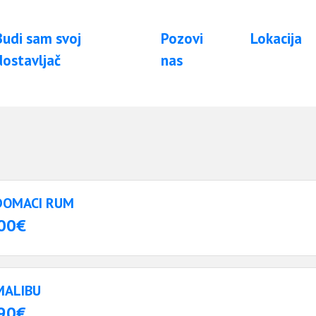
Budi sam svoj
Pozovi
Lokacija
dostavljač
nas
DOMACI RUM
00€
MALIBU
90€