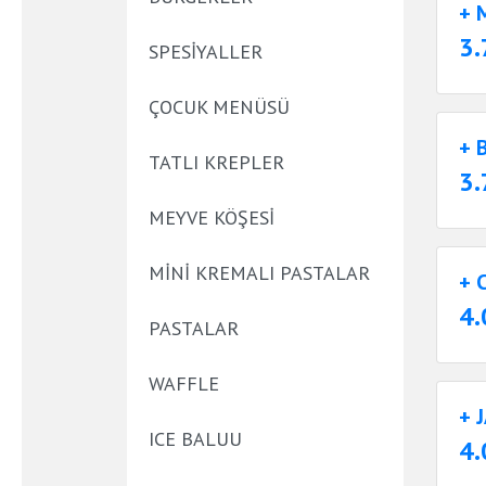
+ 
3.
SPESIYALLER
ÇOCUK MENÜSÜ
+ 
TATLI KREPLER
3.
MEYVE KÖŞESI
MINI KREMALI PASTALAR
+ 
4.
PASTALAR
WAFFLE
+ 
ICE BALUU
4.