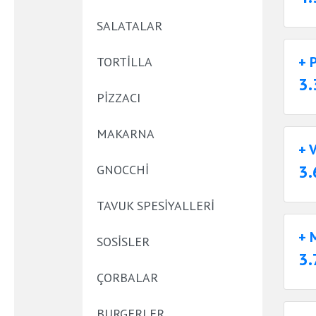
SALATALAR
+ 
TORTILLA
3.
PIZZACI
MAKARNA
+ 
3.
GNOCCHI
TAVUK SPESIYALLERI
+ 
SOSISLER
3.
ÇORBALAR
BURGERLER