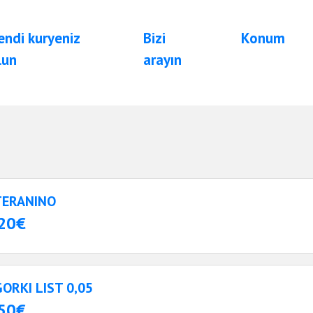
endi kuryeniz
Bizi
Konum
lun
arayın
TERANINO
20€
GORKI LIST 0,05
50€