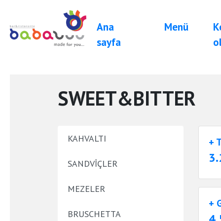
Ana
Menü
K
sayfa
o
SWEET&BITTER
KAHVALTI
+ 
3.
SANDVIÇLER
MEZELER
+ 
BRUSCHETTA
4.