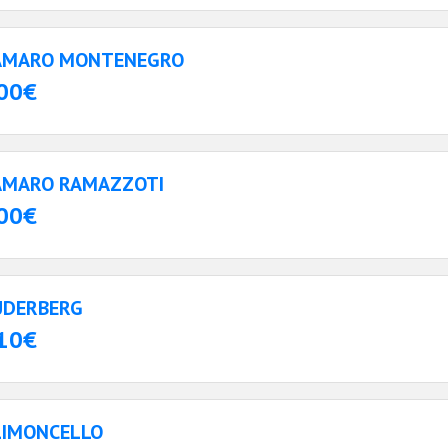
AMARO MONTENEGRO
00€
AMARO RAMAZZOTI
00€
UDERBERG
10€
LIMONCELLO