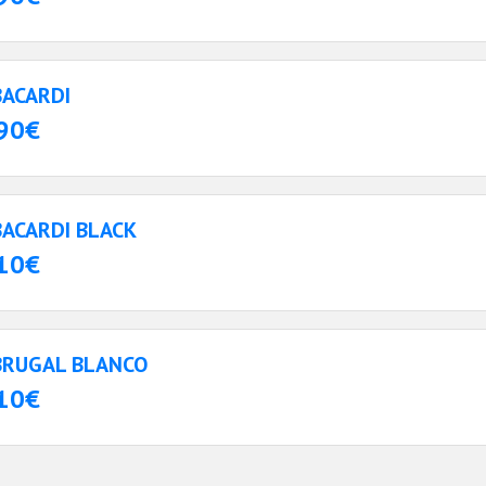
BACARDI
90€
BACARDI BLACK
10€
BRUGAL BLANCO
10€