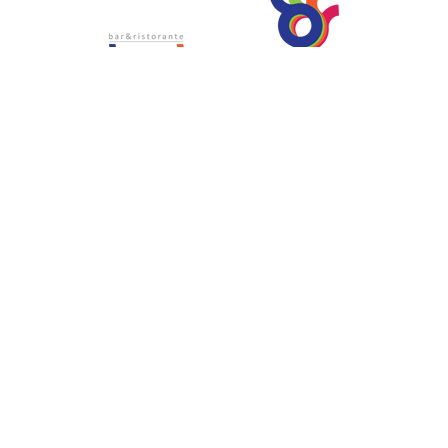
Babaluu Bar & Ristorante
53 Mediteranska, TQ Plaza
Budva, Montenegro
08:00–22:00 svaki dan
Info tel:
+382 69 122 000
Babaluu Instagram
Website by Minmedia