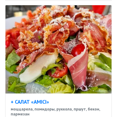
+ САЛАТ «AMICI»
моццарела, помидоры, руккола, пршут, бекон,
пармезан